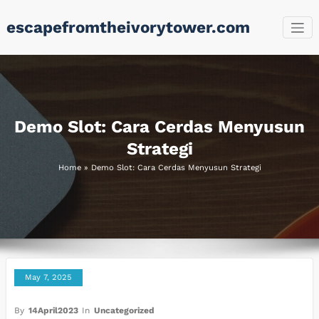
Skip
escapefromtheivorytower.com
to
content
Demo Slot: Cara Cerdas Menyusun
Strategi
Home
»
Demo Slot: Cara Cerdas Menyusun Strategi
May 7, 2025
By
14April2023
In
Uncategorized