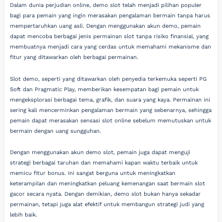
Dalam dunia perjudian online, demo slot telah menjadi pilihan populer
bagi para pemain yang ingin merasakan pengalaman bermain tanpa harus
mempertaruhkan uang asli. Dengan menggunakan akun demo, pemain
dapat mencoba berbagai jenis permainan slot tanpa risiko finansial, yang
membuatnya menjadi cara yang cerdas untuk memahami mekanisme dan
fitur yang ditawarkan oleh berbagai permainan.
Slot demo, seperti yang ditawarkan oleh penyedia terkemuka seperti PG
Soft dan Pragmatic Play, memberikan kesempatan bagi pemain untuk
mengeksplorasi berbagai tema, grafik, dan suara yang kaya. Permainan ini
sering kali mencerminkan pengalaman bermain yang sebenarnya, sehingga
pemain dapat merasakan sensasi slot online sebelum memutuskan untuk
bermain dengan uang sungguhan.
Dengan menggunakan akun demo slot, pemain juga dapat menguji
strategi berbagai taruhan dan memahami kapan waktu terbaik untuk
memicu fitur bonus. Ini sangat berguna untuk meningkatkan
keterampilan dan meningkatkan peluang kemenangan saat bermain slot
gacor secara nyata. Dengan demikian, demo slot bukan hanya sekadar
permainan, tetapi juga alat efektif untuk membangun strategi judi yang
lebih baik.