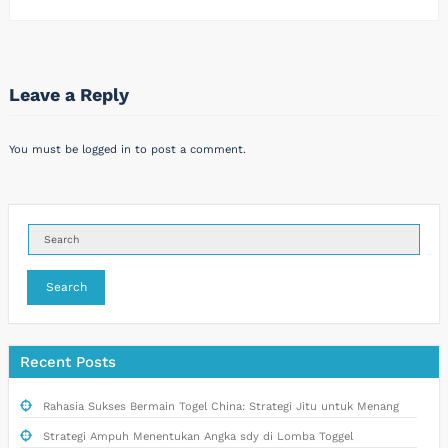
Leave a Reply
You must be
logged in
to post a comment.
Search
Recent Posts
Rahasia Sukses Bermain Togel China: Strategi Jitu untuk Menang
Strategi Ampuh Menentukan Angka sdy di Lomba Toggel