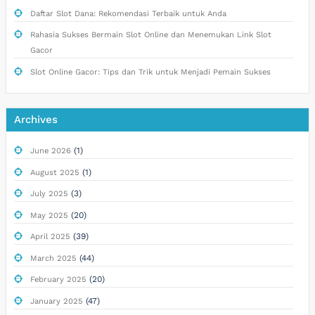
Daftar Slot Dana: Rekomendasi Terbaik untuk Anda
Rahasia Sukses Bermain Slot Online dan Menemukan Link Slot
Gacor
Slot Online Gacor: Tips dan Trik untuk Menjadi Pemain Sukses
Archives
(1)
June 2026
(1)
August 2025
(3)
July 2025
(20)
May 2025
(39)
April 2025
(44)
March 2025
(20)
February 2025
(47)
January 2025