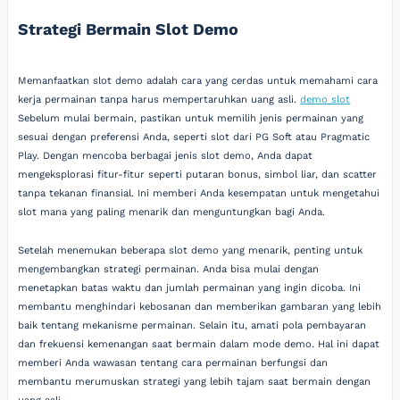
Strategi Bermain Slot Demo
Memanfaatkan slot demo adalah cara yang cerdas untuk memahami cara
kerja permainan tanpa harus mempertaruhkan uang asli.
demo slot
Sebelum mulai bermain, pastikan untuk memilih jenis permainan yang
sesuai dengan preferensi Anda, seperti slot dari PG Soft atau Pragmatic
Play. Dengan mencoba berbagai jenis slot demo, Anda dapat
mengeksplorasi fitur-fitur seperti putaran bonus, simbol liar, dan scatter
tanpa tekanan finansial. Ini memberi Anda kesempatan untuk mengetahui
slot mana yang paling menarik dan menguntungkan bagi Anda.
Setelah menemukan beberapa slot demo yang menarik, penting untuk
mengembangkan strategi permainan. Anda bisa mulai dengan
menetapkan batas waktu dan jumlah permainan yang ingin dicoba. Ini
membantu menghindari kebosanan dan memberikan gambaran yang lebih
baik tentang mekanisme permainan. Selain itu, amati pola pembayaran
dan frekuensi kemenangan saat bermain dalam mode demo. Hal ini dapat
memberi Anda wawasan tentang cara permainan berfungsi dan
membantu merumuskan strategi yang lebih tajam saat bermain dengan