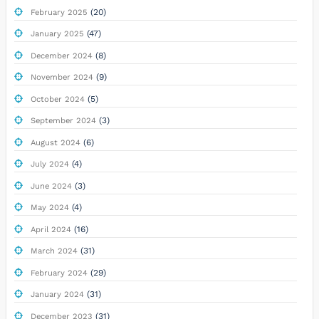
(20)
February 2025
(47)
January 2025
(8)
December 2024
(9)
November 2024
(5)
October 2024
(3)
September 2024
(6)
August 2024
(4)
July 2024
(3)
June 2024
(4)
May 2024
(16)
April 2024
(31)
March 2024
(29)
February 2024
(31)
January 2024
(31)
December 2023