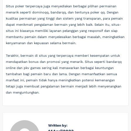
Situs poker terpercaya juga menyediakan berbagai pilihan permainan
menarik seperti dominoqq, bandarqq, dan tentunya poker qq. Dengan
kualitas permainan yang tinggi dan sistem yang transparan, para pemain
dapat menikmati pengalaman bermain yang lebih baik. Selain itu, situs-
situs ini biasanya memiliki layanan pelanggan yang responsif dan siap
membantu pemain dalam menyelesaikan berbagai masalah, meningkatkan
kenyamanan dan kepuasan selama bermain.
Terakhir, bermain di situs yang terpercaya memberi kesempatan untuk
mendapatkan bonus dan promosi yang menarik. Situs seperti bandarqq
online dan pkv games sering kali menawarkan berbagai keuntungan
tambahan bagi pemain baru dan lama. Dengan memanfaatkan semua
manfaat ini, pemain tidak hanya meningkatkan potensi kemenangan
tetapi juga membuat pengalaman bermain menjadi lebih menyenangkan
dan menguntungkan.
Written by: