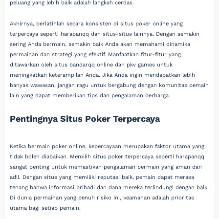
peluang yang lebih baik adalah langkah cerdas.
Akhirnya, berlatihlah secara konsisten di situs poker online yang
terpercaya seperti harapanqq dan situs-situs lainnya. Dengan semakin
sering Anda bermain, semakin baik Anda akan memahami dinamika
permainan dan strategi yang efektif. Manfaatkan fitur-fitur yang
ditawarkan oleh situs bandarqq online dan pkv games untuk
meningkatkan keterampilan Anda. Jika Anda ingin mendapatkan lebih
banyak wawasan, jangan ragu untuk bergabung dengan komunitas pemain
lain yang dapat memberikan tips dan pengalaman berharga.
Pentingnya Situs Poker Terpercaya
Ketika bermain poker online, kepercayaan merupakan faktor utama yang
tidak boleh diabaikan. Memilih situs poker terpercaya seperti harapanqq
sangat penting untuk memastikan pengalaman bermain yang aman dan
adil. Dengan situs yang memiliki reputasi baik, pemain dapat merasa
tenang bahwa informasi pribadi dan dana mereka terlindungi dengan baik.
Di dunia permainan yang penuh risiko ini, keamanan adalah prioritas
utama bagi setiap pemain.