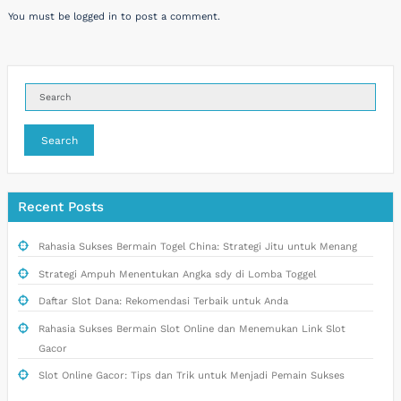
You must be
logged in
to post a comment.
Search
Recent Posts
Rahasia Sukses Bermain Togel China: Strategi Jitu untuk Menang
Strategi Ampuh Menentukan Angka sdy di Lomba Toggel
Daftar Slot Dana: Rekomendasi Terbaik untuk Anda
Rahasia Sukses Bermain Slot Online dan Menemukan Link Slot
Gacor
Slot Online Gacor: Tips dan Trik untuk Menjadi Pemain Sukses