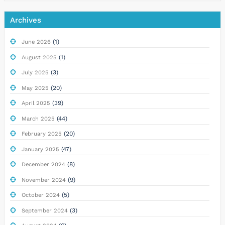
Archives
(1)
June 2026
(1)
August 2025
(3)
July 2025
(20)
May 2025
(39)
April 2025
(44)
March 2025
(20)
February 2025
(47)
January 2025
(8)
December 2024
(9)
November 2024
(5)
October 2024
(3)
September 2024